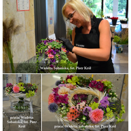
Wioletta Sobańska, fot. Piotr Król
praca: Wioletta
Sobańska, fot. Piotr
Król
praca: Wioletta Sobańska, fot. Piotr Król