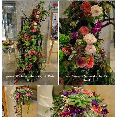
praca: Wioletta Sobańska, fot. Piotr
praca: Wioletta Sobańska, fot. Piotr
Król
Król