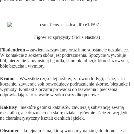
Figowiec sprężysty (Ficus elastica)
Filodendron
– zawiera szczawiany oraz inne substancje uczulające.
W kontakcie z sokiem skóra jest podrażnienia. Spożycie wywołuje
ból, pieczenie jamy ustnej i gardła, ślinotok, obrzęk błon śluzowych,
bóle brzucha i wymioty.
Kroton
– Wszystkie części tej rośliny, zarówno łodygi, liście, jak i
korzenie, zawierają sok powodujący podrażnienia skórne, biegunkę i
wymioty. Kontakt z oczami prowadzi do łzawienia i pieczenia –
odpowiadają za o zawarte w soku estry diterpenowe.
Kaktusy
– niektóre gatunki kaktusów zawierają substancję zwaną
meskaliną, ale drażniąco na skórę działają głównie liście ze względu
na charakterystyczny kształt cienkich igiełek.
Oleander
– kolejna roślina, którą wnosimy na zimę do domu. Jest