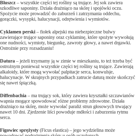
Bluszcz
– wszystkie części tej rośliny są trujące. Jej sok zawiera
szkodliwe saponiny. Działa drażniąco na skórę i spojówki oczu.
Spożycie może prowadzić do zaburzeń i zatrzymania oddechu,
gorączki, wysypki, halucynacji, odrętwienia i wymiotów.
Cyklamen perski
– fiołek alpejski ma niebezpieczne bulwy
zawierające trujące saponiny oraz cyklaminę, które spożyte wywołują
one nudności, wymioty, biegunkę, zawroty głowy, a nawet drgawki.
Ostrożnie przy rozsadzaniu!
Datura
– jeżeli trzymamy ją w zimie w mieszkaniu, to też trzeba być
ostrożnym ponieważ wszystkie części tej rośliny są trujące. Zawierają
alkaloidy, które mogą wywołać palpitacje serca, konwulsje,
halucynacje. W skrajnych przypadkach zatrucie daturą może skończyć
się nawet śpiączką.
Diffenbachia
– ma trujący sok, który zawiera kryształki szczawianów
wapnia mogące spowodować różne problemy zdrowotne. Działa
drażniąco na skórę, może wywołać paraliż strun głosowych trwający
nawet 10 dni. Zjedzenie liści powoduje mdłości i zaburzenia rytmu
serca.
Figowiec sprężysty
(Ficus elastica) – jego wydzielina może
powodować podrażnienia skóry u osób uczulonych.