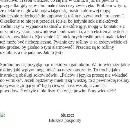
właściwe. Trzeba wiedzieć co się ma w domu, a już na pewno w
przypadku gdy są w nim małe dzieci czy zwierzęta. Problem w tym,
że niektóre nagłówki pojawiające się prasie kolorowej mogą
skutecznie zniechęcić do kupowania roślin nazywanych”trującymi”.
Określenie to nie jest przecież ścisłe, bo jedynie sok z niektórych
roślin, czy w wypadku kaktusów niektóre igły, mogą w kontakcie z
oczami czy skórą spowodować podrażnienia, a ich ekstremalne ilości
dalsze powikłania. Zjedzenie liści niektórych roślin przez małe dzieci
też może być niebezpieczne. Pytanie czy rośliny te są rzeczywiście aż
tak groźne, by głośno o tym alarmować? Przecież są to rośliny
ozdobne, a nie jadalne. Jak to jest?
Spróbujmy się przyglądnąć niektórym gatunkom. Warto wiedzieć jakie
rośliny jaki wpływ mogą mieć na nasze otoczenie. To trochę jak z
instrukcją obsługi sokowirówki: „Palców i języka proszę nie wkładać
do wirnika”. Jeżeli będziemy mieli taką wiedzę, to z pewnością rośliny
nazywane „trującymi” będą cieszyć nasz wzrok, a zamiast
powodować wizytę u okulisty. Co więc powinniśmy wiedzieć?
Bluszcz pospolity