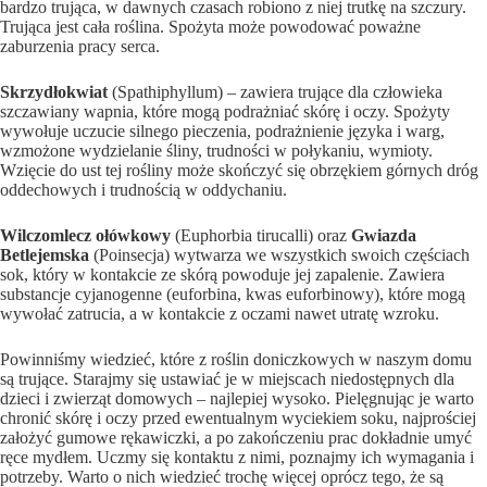
bardzo trująca, w dawnych czasach robiono z niej trutkę na szczury.
Trująca jest cała roślina. Spożyta może powodować poważne
zaburzenia
pracy
serca.
Skrzydłokwiat
(Spathiphyllum) – zawiera trujące dla człowieka
szczawiany wapnia, które mogą podrażniać skórę i oczy. Spożyty
wywołuje uczucie silnego pieczenia, podrażnienie języka i warg,
wzmożone wydzielanie śliny, trudności w połykaniu, wymioty.
Wzięcie do ust tej rośliny może skończyć się obrzękiem górnych dróg
oddechowych i trudnością w oddychaniu.
Wilczomlecz ołówkowy
(Euphorbia tirucalli) oraz
Gwiazda
Betlejemska
(Poinsecja) wytwarza we wszystkich swoich częściach
sok, który w kontakcie ze skórą powoduje jej zapalenie. Zawiera
substancje cyjanogenne (euforbina, kwas euforbinowy), które mogą
wywołać zatrucia, a w kontakcie z oczami nawet utratę wzroku.
Powinniśmy wiedzieć, które z roślin doniczkowych w naszym domu
są trujące. Starajmy się ustawiać je w miejscach niedostępnych dla
dzieci i zwierząt domowych – najlepiej wysoko. Pielęgnując je warto
chronić skórę i oczy przed ewentualnym wyciekiem soku, najprościej
założyć gumowe rękawiczki, a po zakończeniu prac dokładnie umyć
ręce mydłem. Uczmy się kontaktu z nimi, poznajmy ich wymagania i
potrzeby. Warto o nich wiedzieć trochę więcej oprócz tego, że są