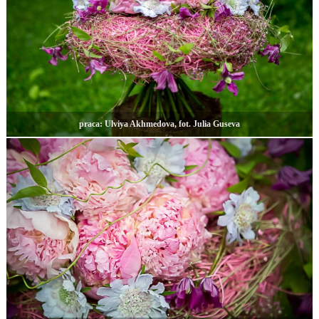
praca: Ulviya Akhmedova, fot. Julia Guseva