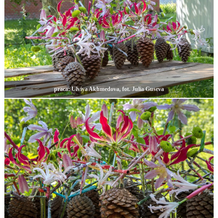
praca: Ulviya Akhmedova, fot. Julia Guseva