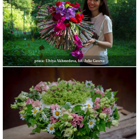
praca: Ulviya Akhmedova, fot. Julia Guseva