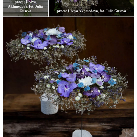
praca: Ulviya
Akhmedova, fot. Julia
Guseva
praca: Ulviya Akhmedova, fot. Julia Guseva