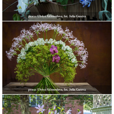
praca: Ulviya Akhmedova, fot. Julia Guseva
praca: Ulviya Akhmedova, fot. Julia Guseva