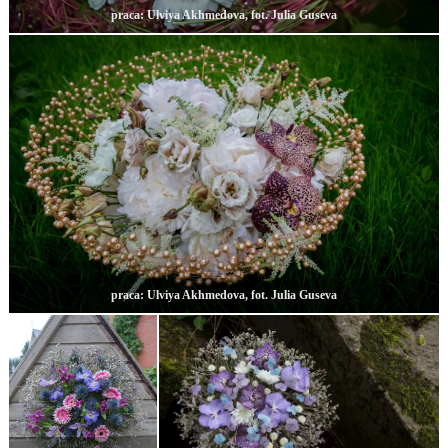
praca: Ulviya Akhmedova, fot. Julia Guseva
praca: Ulviya Akhmedova, fot. Julia Guseva