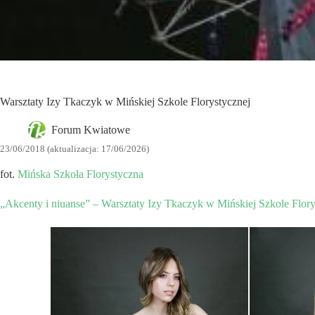
Warsztaty Izy Tkaczyk w Mińskiej Szkole Florystycznej
Forum Kwiatowe
23/06/2018 (aktualizacja: 17/06/2026)
fot.
Mińska Szkoła Florystyczna
„Akcenty i niuanse” – Warsztaty Izy Tkaczyk w Mińskiej Szkole Flory