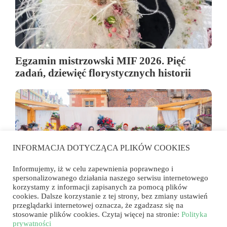
Egzamin mistrzowski MIF 2026. Pięć
zadań, dziewięć florystycznych historii
INFORMACJA DOTYCZĄCA PLIKÓW COOKIES
Informujemy, iż w celu zapewnienia poprawnego i
spersonalizowanego działania naszego serwisu internetowego
korzystamy z informacji zapisanych za pomocą plików
cookies. Dalsze korzystanie z tej strony, bez zmiany ustawień
przeglądarki internetowej oznacza, że zgadzasz się na
Florystyka wyszła na rynek. Konkurs
stosowanie plików cookies. Czytaj więcej na stronie:
Polityka
„Przyjęcie w ogrodzie u wybranego
prywatności