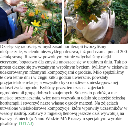
Dzieląc się radością, w myśl zasad hortiterapii tworzyliśmy
nieśpiesznie, w cieniu niezwykłego drzewa, tuż pod czarną ponad 200
-letnią sosną. Razem w powolnym rytmie wdychaliśmy olejki
eteryczne, bogactwo dla zmysłu unoszące się w upalnym dniu. Tak po
prostu ciesząc się zwyczajnym wspólnym byciem, byliśmy w ciekawie
udekorowanym różanymi kompozycjami ogrodzie. Miło spędziliśmy
te dwa letnie dni i w ciągu kilku godzin uwierzcie, powstały
przyjacielskie relacje, a wszystko było możliwe z nieskrępowanej
radości życia ogrodu. Byliśmy przez ten czas na zajęciach
ogrodoterapii grupą dobrych znajomych. Sukces to podróż, a nie
miejsce przeznaczenia, więc nam wszystkim udało się przejść ścieżką
hortiterapii i stworzyć nasze własne ogrody marzeń. Na zdjęciach
utrwalone wielokolorowe kompozycje, które wprawiły uczestników w
wesoły nastrój. Zabawy z mgiełką tlenową jeszcze dziś wywołują na
twarzy uśmiech (o Nano Wodzie MNP naszym specjalnym wyrobie –
pisaliśmy
TUTAJ
)