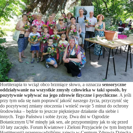
Hortiterapia to wciąż obco brzmiące słowo, a oznacza
sensoryczne
oddziaływanie na wszystkie zmysły człowieka w taki sposób, by
pozytywnie wpływać na jego zdrowie fizyczne i psychiczne
. A jeśli
przy tym uda się nam poprawić jakość naszego życia, przyczynić się
do pozytywnej zmiany otoczenia i wnieść swoje 5 minut do ochrony
środowiska – będzie to jeszcze piękniejsze działanie dla siebie i
innych. Tego Państwu i sobie życzę. Dwa dni w Ogrodzie
Botanicznym UW minęły jak sen, ale przypomnijmy jak to się przed
10 laty zaczęło. Forum Kwiatowe i Zieloni Przyjaciele (w tym Instytut
Hortitterapii) przeprowadziliśmy zajęcia w Centrum Zdrowia Dziecka