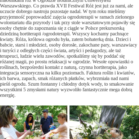
miłośnikami róż w Ogrodzie Botanicznym Uniwersytetu
Warszawskiego. Co prawda XVII Festiwal Róż jest już za nami, ale
uczucie dobrego nastroju pozostaje nadal. W tym roku mieliśmy
przyjemność poprowadzić zajęcia ogrodoterapii w ramach zielonego
wolontariatu dla przyrody i tak przy stole warsztatowym pojawiły się
osoby chętnie do zapoznania się z ciągle w Polsce prekursorską
dziedziną hortiterapii /ogrodoterapii. Wszyscy kochamy pachnące
kwiaty. Róża, królowa ogrodu była, zatem bohaterką dnia. Dzieci i
babcie, starsi i młodzież, osoby dorosłe, zakochane pary, warszawiacy
i turyści z odległych części świata, artyści i pedagodzy, ale taż
terapeuci, ludzie wielu zawodów, spotkaliśmy się by poddać się
różanej magii, po prostu relaksacji w ogrodzie. Wesołe opowiastki o
roślinach, bezpośredni kontakt z naturą, czynna hortiterapia, jako
integracja sensoryczna na kilku poziomach. Faktura roślin i kwiatów,
ich barwa, zapach, smak różanych płatków, wybrzmiała nad nami
pieśń ogrodu. Szum fontanny i chłodny dotyk wody, to smakowanie
wszystkimi 5 zmysłami natury wyzwoliło fantastycznie mega dobrą
energię.