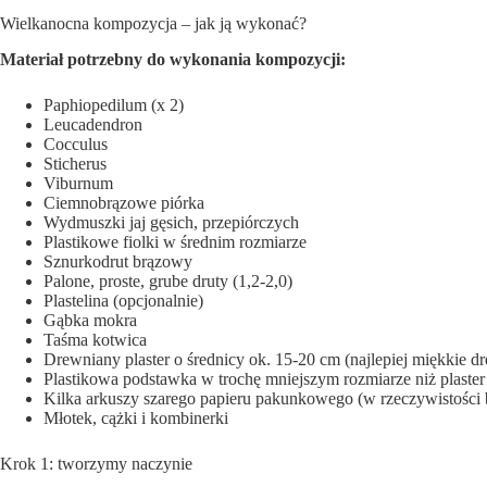
Wielkanocna kompozycja – jak ją wykonać?
Materiał potrzebny do wykonania kompozycji:
Paphiopedilum (x 2)
Leucadendron
Cocculus
Sticherus
Viburnum
Ciemnobrązowe piórka
Wydmuszki jaj gęsich, przepiórczych
Plastikowe fiolki w średnim rozmiarze
Sznurkodrut brązowy
Palone, proste, grube druty (1,2-2,0)
Plastelina (opcjonalnie)
Gąbka mokra
Taśma kotwica
Drewniany plaster o średnicy ok. 15-20 cm (najlepiej miękkie d
Plastikowa podstawka w trochę mniejszym rozmiarze niż plaste
Kilka arkuszy szarego papieru pakunkowego (w rzeczywistości
Młotek, cążki i kombinerki
Krok 1: tworzymy naczynie