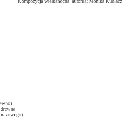
Kompozycja wielkanocna, autorka: Monika Kudłacz
rewno)
r drewna
 brązowego)