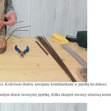
ci. Końcówki drutów zawijamy kombinerkami w pętelkę ku dołowi.
żdym drucie tworzymy pętelkę. Kilka okrążeń stworzy ażurową konstru