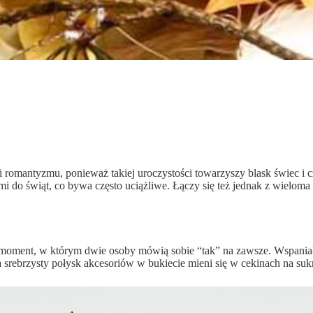
ii i romantyzmu, ponieważ takiej uroczystości towarzyszy blask świec
iami do świąt, co bywa często uciążliwe. Łączy się też jednak z wielo
oment, w którym dwie osoby mówią sobie “tak” na zawsze. Wspaniałe prz
a srebrzysty połysk akcesoriów w bukiecie mieni się w cekinach na sukn