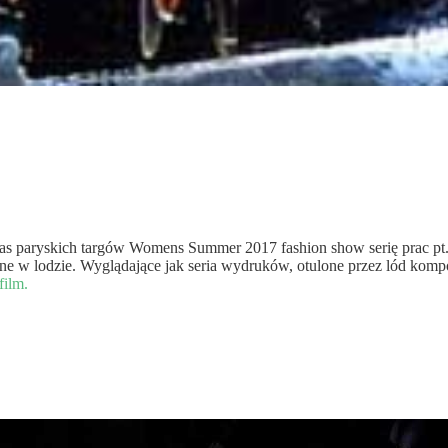
dczas paryskich targów Womens Summer 2017 fashion show serię prac p
one w lodzie. Wyglądające jak seria wydruków, otulone przez lód ko
film.