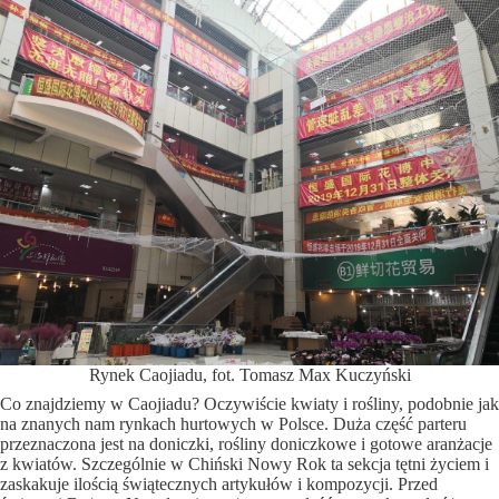
Rynek Caojiadu, fot. Tomasz Max Kuczyński
Co znajdziemy w Caojiadu? Oczywiście kwiaty i rośliny, podobnie jak
na znanych nam rynkach hurtowych w Polsce. Duża część parteru
przeznaczona jest na doniczki, rośliny doniczkowe i gotowe aranżacje
z kwiatów. Szczególnie w Chiński Nowy Rok ta sekcja tętni życiem i
zaskakuje ilością świątecznych artykułów i kompozycji. Przed