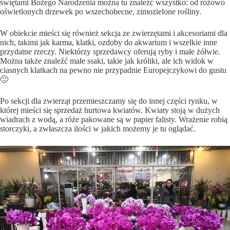
świętami Bożego Narodzenia można tu znaleźć wszystko: od różowo
oświetlonych drzewek po wszechobecne, zimozielone rośliny.
W obiekcie mieści się również sekcja ze zwierzętami i akcesoriami dla
nich, takimi jak karma, klatki, ozdoby do akwarium i wszelkie inne
przydatne rzeczy. Niektórzy sprzedawcy oferują ryby i małe żółwie.
Można także znaleźć małe ssaki, takie jak króliki, ale ich widok w
ciasnych klatkach na pewno nie przypadnie Europejczykowi do gustu
🙁
Po sekcji dla zwierząt przemieszczamy się do innej części rynku, w
której mieści się sprzedaż hurtowa kwiatów. Kwiaty stoją w dużych
wiadrach z wodą, a róże pakowane są w papier falisty. Wrażenie robią
storczyki, a zwłaszcza ilości w jakich możemy je tu oglądać.