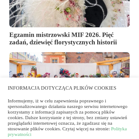
Egzamin mistrzowski MIF 2026. Pięć
zadań, dziewięć florystycznych historii
INFORMACJA DOTYCZĄCA PLIKÓW COOKIES
Informujemy, iż w celu zapewnienia poprawnego i
spersonalizowanego działania naszego serwisu internetowego
korzystamy z informacji zapisanych za pomocą plików
cookies. Dalsze korzystanie z tej strony, bez zmiany ustawień
przeglądarki internetowej oznacza, że zgadzasz się na
Florystyka wyszła na rynek. Konkurs
stosowanie plików cookies. Czytaj więcej na stronie:
Polityka
„Przyjęcie w ogrodzie u wybranego
prywatności