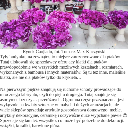
Rynek Caojiadu, fot. Tomasz Max Kuczyński
Tyły budynku, na zewnątrz, to miejsce zarezerwowane dla ptaków.
Tutaj ulokowali się sprzedawcy oferujący klatki dla ptaków
prawdopodobnie we wszystkich możliwych kształtach i rozmiarach,
wykonanych z bambusa i innych materiałów. Są tu też inne, maleńkie
klatki, ale nie dla ptaków tylko do krykieta…
Na pierwszym piętrze znajdują się ruchome schody prowadzące do
mrocznego labiryntu, czyli do piętra drugiego. Tutaj znajduje się
asortyment rzeczy… przeróżnych. Ogromna część przeznaczona jest
wyłącznie na kwiaty sztuczne w małych i dużych aranżacjach, ale
wiele sklepów sprzedaje artykuły gospodarstwa domowego, meble,
artykuły dekoracyjne, ceramikę i oczywiście duże wypchane pawie 😉
Sprzedaje się tam też wszystko, co może być potrzebne do dekoracji:
wstążki, koraliki, barwione pióra.