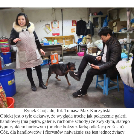
Rynek Caojiadu, fot. Tomasz Max Kuczyński
Obiekt jest o tyle ciekawy, że wygląda trochę jak połączenie galerii
handlowej (ma piętra, galerie, ruchome schody) ze zwykłym, starego
typu rynkiem hurtowym (brudne boksy z farbą odłażącą ze ścian).
Cóż, dla handlowców i florystów najważniejsze jest jedno: żyjący