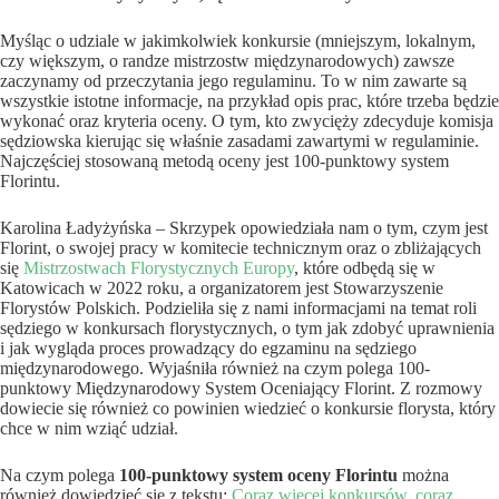
Myśląc o udziale w jakimkolwiek konkursie (mniejszym, lokalnym,
czy większym, o randze mistrzostw międzynarodowych) zawsze
zaczynamy od przeczytania jego regulaminu. To w nim zawarte są
wszystkie istotne informacje, na przykład opis prac, które trzeba będzie
wykonać oraz kryteria oceny. O tym, kto zwycięży zdecyduje komisja
sędziowska kierując się właśnie zasadami zawartymi w regulaminie.
Najczęściej stosowaną metodą oceny jest 100-punktowy system
Florintu.
Karolina Ładyżyńska – Skrzypek opowiedziała nam o tym, czym jest
Florint, o swojej pracy w komitecie technicznym oraz o zbliżających
się
Mistrzostwach Florystycznych Europy
, które odbędą się w
Katowicach w 2022 roku, a organizatorem jest Stowarzyszenie
Florystów Polskich. Podzieliła się z nami informacjami na temat roli
sędziego w konkursach florystycznych, o tym jak zdobyć uprawnienia
i jak wygląda proces prowadzący do egzaminu na sędziego
międzynarodowego. Wyjaśniła również na czym polega 100-
punktowy
Międzynarodowy System Oceniający Florint. Z rozmowy
dowiecie się również co powinien wiedzieć o konkursie florysta, który
chce w nim wziąć udział.
Na czym polega
100-punktowy system oceny Florintu
można
również dowiedzieć się z tekstu:
Coraz więcej konkursów, coraz