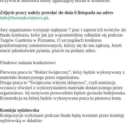
oczywiście autorstwa osoby zgłaszającej udział w konkursie.
Zdjęcie pracy należy przesłać do dnia 6 listopada na adres
info@forumkwiatowe.pl
.
Jury organizatora wytypuje najlepsze 7 prac i zaprosi ich twórców do
finału konkursu, który jak już wspomnieliśmy odbędzie się podczas
Targów Gardenia w Poznaniu. O szczegółach konkursu
poinformujemy zainteresowanych, którzy się do nas zgłoszą. Jeżeli
macie jakiekolwiek pytania, piszcie na podany adres.
Finałowe zadania konkursowe
Pierwsza praca to “Bukiet świąteczny”, który będzie wykonywany z
materiału dostarczonego przez organizatora.
Druga praca to “Świąteczna witryna sklepowa”, czyli aranżacja
wystawy również z wykorzystaniem materiału dostarczonego przez
organizatora. Jej motywem przewodnim będzie gwiazda betlejemska.
Konstrukcja na której będzie wykonywana praca to pionowa krata.
Komisja sędziowska
Kompozycje wykonane podczas finału będą oceniane przez komisję
sędziowską w składzie: