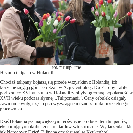
fot. #TulipTime
Historia tulipana w Holandii
Chociaż tulipany kojarzą się przede wszystkim z Holandią, ich
korzenie sięgają gór Tien-Szan w Azji Centralnej. Do Europy trafiły
pod koniec XVI wieku, a w Holandii zdobyły ogromną popularność w
XVII wieku podczas słynnej „Tulipomanii”. Ceny cebulek osiągały
zawrotne kwoty, często przewyższające roczne zarobki przeciętnego
pracownika.
Dziś Holandia jest największym na świecie producentem tulipanów,
eksportującym około trzech miliardów sztuk rocznie. Wydarzenia takie
jak Narodowy Dzień Tulipana czy festiwal w Keukenhof