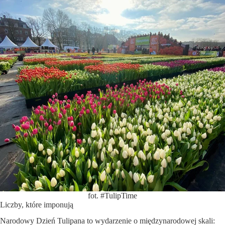
fot. #TulipTime
Liczby, które imponują
Narodowy Dzień Tulipana to wydarzenie o międzynarodowej skali: