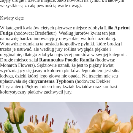
zajęły drugie i trzecie miejsce. Jako nowości na rynku kwiatowym
wszystkie są z całą pewnością warte uwagi.
Kwiaty cięte
W kategorii kwiatów ciętych pierwsze miejsce zdobyła
Lilia Apricot
Fudge
(hodowca: Bredefleur). Według jurorów kwiat ten jest
naprawdę bardzo innowacyjny o wysokiej wartości ozdobnej.
Wprawdzie odmiana ta posiada kłopotliwe pylniki, które brudzą i
trzeba je usuwać, ale według jury roślina wygląda pięknie i
oryginalnie, dlatego zdobyła najwięcej punktów w swojej kategorii.
Drugie miejsce zajął
Ranunculus Poodle Ramlia
(hodowca:
Monarch Flowers). Sędziowie uznali, że jest to piękny kwiat,
wyróżniający się jasnym kolorem płatków. Jego atutem jest silna
łodyga, dzięki której jego głowa nie opada. Na trzecim miejscu
uplasowała się
chryzantema Typhoon
(hodowca: Dekker
Chrysanten). Piękny i nieco inny kształt kwiatów oraz kontrast
kolorystyczny płatków zachwycił jury.