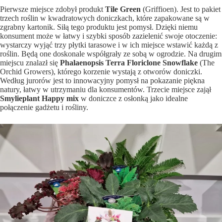
Pierwsze miejsce zdobył produkt
Tile Green
(Griffioen). Jest to pakiet
trzech roślin w kwadratowych doniczkach, które zapakowane są w
zgrabny kartonik. Siłą tego produktu jest pomysł. Dzięki niemu
konsument może w łatwy i szybki sposób zazielenić swoje otoczenie:
wystarczy wyjąć trzy płytki tarasowe i w ich miejsce wstawić każdą z
roślin. Będą one doskonale współgrały ze sobą w ogrodzie. Na drugim
miejscu znalazł się
Phalaenopsis Terra Floriclone Snowflake
(The
Orchid Growers), którego korzenie wystają z otworów doniczki.
Według jurorów jest to innowacyjny pomysł na pokazanie piękna
natury, łatwy w utrzymaniu dla konsumentów. Trzecie miejsce zajął
Smylieplant Happy mix
w doniczce z osłonką jako idealne
połączenie gadżetu i rośliny.