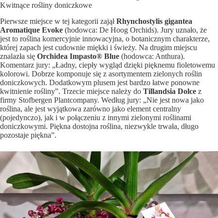
Kwitnące rośliny doniczkowe
Pierwsze miejsce w tej kategorii zajął
Rhynchostylis gigantea
Aromatique Evoke
(hodowca: De Hoog Orchids). Jury uznało, że
jest to roślina komercyjnie innowacyjna, o botanicznym charakterze,
której zapach jest cudownie miękki i świeży. Na drugim miejscu
znalazła się
Orchidea Impasto® Blue
(hodowca: Anthura).
Komentarz jury: „Ładny, ciepły wygląd dzięki pięknemu fioletowemu
kolorowi. Dobrze komponuje się z asortymentem zielonych roślin
doniczkowych. Dodatkowym plusem jest bardzo łatwe ponowne
kwitnienie rośliny”. Trzecie miejsce należy do
Tillandsia Dolce
z
firmy Stofbergen Plantcompany. Według jury: „Nie jest nowa jako
roślina, ale jest wyjątkowa zarówno jako element centralny
(pojedynczo), jak i w połączeniu z innymi zielonymi roślinami
doniczkowymi. Piękna dostojna roślina, niezwykle trwała, długo
pozostaje piękna”.