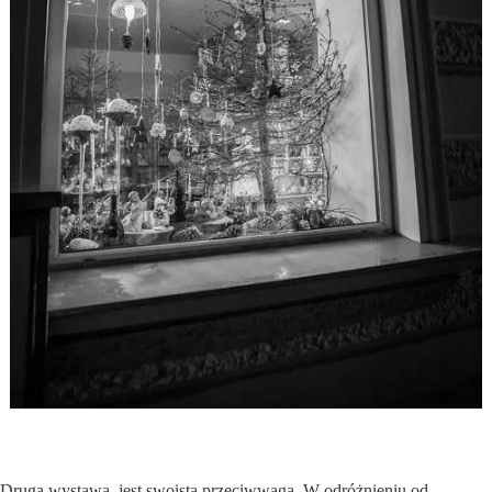
Druga wystawa, jest swoistą przeciwwagą. W odróżnieniu od