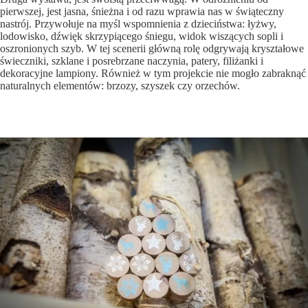
pierwszej, jest jasna, śnieżna i od razu wprawia nas w świąteczny
nastrój. Przywołuje na myśl wspomnienia z dzieciństwa: łyżwy,
lodowisko, dźwięk skrzypiącego śniegu, widok wiszących sopli i
oszronionych szyb. W tej scenerii główną rolę odgrywają kryształowe
świeczniki, szklane i posrebrzane naczynia, patery, filiżanki i
dekoracyjne lampiony. Również w tym projekcie nie mogło zabraknąć
naturalnych elementów: brzozy, szyszek czy orzechów.