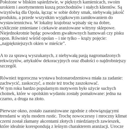
Położone w bliskim sąsiedztwie, w pięknych kamienicach, swoim
urokiem i asortymentem kuszą przechodniów i stałych klientów. Są
wizytówką dla Opola, łącząc w sobie dobry smak, niebywałą jakość
produktu, a przede wszystkim wyjątkowym zamiłowaniem do
wystawiennictwa. W lokalny krajobraz wpisały się na dobre,
cyklicznie zmieniane i ciekawie aranżowane witryny sklepowe.
Niejednokrotnie będąc powodem gwałtownych hamowań czy pisku
opon. Również wśród opolan – i nie tylko – krąży pojęcie:
„najpiękniejszych okien w mieście”.
A to za sprawą wyszukanych, z niebywałą pasją nagromadzonych
rekwizytów, artykułów dekoracyjnych oraz dbałości o najdrobniejszy
szczegół.
Również tegoroczna wystawa bożonarodzeniowa miała za zadanie:
zachwycić, zaskoczyć, a może też trochę zaszokować.
W tym roku bardzo popularnym motywem było użycie suchych
choinek, które w opolskim wydaniu zostały pomalowane: jedna na
czarno, a druga na złoto.
Pierwsze okno, zostało zaaranżowane zgodnie z obowiązującymi
trendami w stylu modern rustic. Trochę nowoczesny i mroczny klimat
czerni został złamany akcentami złotych i miedzianych zawieszek,
które idealnie korespondują z leśnym charakterem aranżacji. Urocze