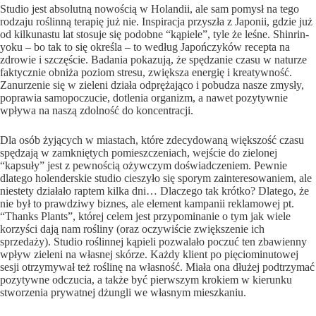
Studio jest absolutną nowością w Holandii, ale sam pomysł na tego
rodzaju roślinną terapię już nie. Inspiracja przyszła z Japonii, gdzie już
od kilkunastu lat stosuje się podobne “kąpiele”, tyle że leśne. Shinrin-
yoku – bo tak to się określa – to według Japończyków recepta na
zdrowie i szczęście. Badania pokazują, że spędzanie czasu w naturze
faktycznie obniża poziom stresu, zwiększa energię i kreatywność.
Zanurzenie się w zieleni działa odprężająco i pobudza nasze zmysły,
poprawia samopoczucie, dotlenia organizm, a nawet pozytywnie
wpływa na naszą zdolność do koncentracji.
Dla osób żyjących w miastach, które zdecydowaną większość czasu
spędzają w zamkniętych pomieszczeniach, wejście do zielonej
“kapsuły” jest z pewnością ożywczym doświadczeniem. Pewnie
dlatego holenderskie studio cieszyło się sporym zainteresowaniem, ale
niestety działało raptem kilka dni… Dlaczego tak krótko? Dlatego, że
nie był to prawdziwy biznes, ale element kampanii reklamowej pt.
“Thanks Plants”, której celem jest przypominanie o tym jak wiele
korzyści dają nam rośliny (oraz oczywiście zwiększenie ich
sprzedaży). Studio roślinnej kąpieli pozwalało poczuć ten zbawienny
wpływ zieleni na własnej skórze. Każdy klient po pięciominutowej
sesji otrzymywał też roślinę na własność. Miała ona dłużej podtrzymać
pozytywne odczucia, a także być pierwszym krokiem w kierunku
stworzenia prywatnej dżungli we własnym mieszkaniu.