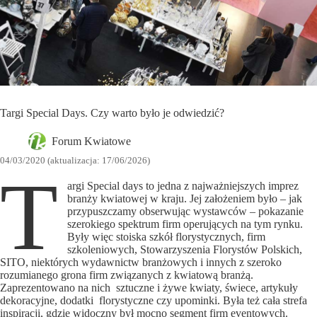
Targi Special Days. Czy warto było je odwiedzić?
Forum Kwiatowe
04/03/2020 (aktualizacja: 17/06/2026)
T
argi Special days to jedna z najważniejszych imprez
branży kwiatowej w kraju. Jej założeniem było – jak
przypuszczamy obserwując wystawców – pokazanie
szerokiego spektrum firm operujących na tym rynku.
Były więc stoiska szkół florystycznych, firm
szkoleniowych, Stowarzyszenia Florystów Polskich,
SITO, niektórych wydawnictw branżowych i innych z szeroko
rozumianego grona firm związanych z kwiatową branżą.
Zaprezentowano na nich sztuczne i żywe kwiaty, świece, artykuły
dekoracyjne, dodatki florystyczne czy upominki. Była też cała strefa
inspiracji, gdzie widoczny był mocno segment firm eventowych.