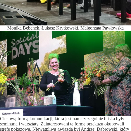
Monika Bębenek, Łukasz Krytkowski, Małgorzata Pawłowska
Ciekawą formą komunikacji, która jest nam szczególnie bliska były
seminaria i warsztaty. Zainteresowani tą formą przekazu okupowali
strefę pokazową. Niewątpliwą gwiazdą był Andrzej Dąbrowski, który