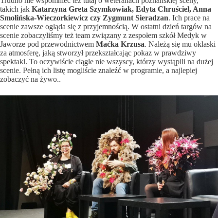
Trudno nie wspomnieć też tutaj o weteranach poznańskiej sceny,
takich jak
Katarzyna Greta Szymkowiak, Edyta Chruściel, Anna
Smolińska-Wieczorkiewicz czy Zygmunt Sieradzan
. Ich prace na
scenie zawsze ogląda się z przyjemnością. W ostatni dzień targów na
scenie zobaczyliśmy też team związany z zespołem szkół Medyk w
Jaworze pod przewodnictwem
Maćka Krzusa
. Należą się mu oklaski
za atmosferę, jaką stworzył przekształcając pokaz w prawdziwy
spektakl. To oczywiście ciągle nie wszyscy, którzy wystąpili na dużej
scenie. Pełną ich listę mogliście znaleźć w programie, a najlepiej
zobaczyć na żywo..