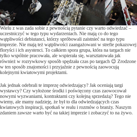
Wielu z was zada sobie z pewnością pytanie czy warto odwiedzać –
uczestniczyć w tego typu wydarzeniach. Nie mają co do tego
wątpliwości debiutanci, którzy spróbowali zaistnieć na tego typu
imprezie. Nie mają też wątpliwości zaangażowani w strefie pokazowej
floryści i ich asystenci. To całkiem spora grupa, która na targach nie
tylko wspólnie pracowała, ale wspierała się, warsztatowała jak
również w rozrywkowy sposób spędzała czas po targach 😉 Zrodzone
w ten sposób znajomości i przyjaźnie z pewnością zaowocują
kolejnymi kwiatowymi projektami.
Jak jednak odebrali te imprezę odwiedzający? Jak oceniają targi
wystawcy? Czy wyłożone środki i poświęcony czas zaowocował
nowymi wyzwaniami, kontraktami czy kolejną sprzedażą? Tego nie
wiemy, ale mamy nadzieję, że był to dla odwiedzających czas
kwiatowych inspiracji, spotkań w realu i rozmów o branży. Naszym
zdaniem zawsze warto być na takiej imprezie i zobaczyć to na żywo.