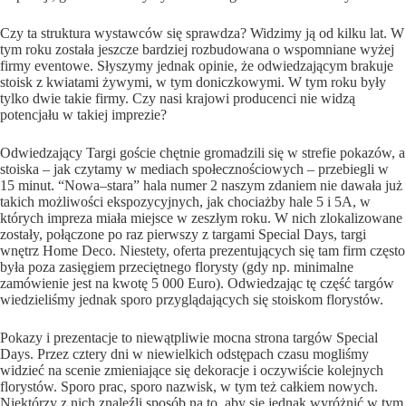
Czy ta struktura wystawców się sprawdza? Widzimy ją od kilku lat. W
tym roku została jeszcze bardziej rozbudowana o wspomniane wyżej
firmy eventowe. Słyszymy jednak opinie, że odwiedzającym brakuje
stoisk z kwiatami żywymi, w tym doniczkowymi. W tym roku były
tylko dwie takie firmy. Czy nasi krajowi producenci nie widzą
potencjału w takiej imprezie?
Odwiedzający Targi goście chętnie gromadzili się w strefie pokazów, a
stoiska – jak czytamy w mediach społecznościowych – przebiegli w
15 minut. “Nowa–stara” hala numer 2 naszym zdaniem nie dawała już
takich możliwości ekspozycyjnych, jak chociażby hale 5 i 5A, w
których impreza miała miejsce w zeszłym roku. W nich zlokalizowane
zostały, połączone po raz pierwszy z targami Special Days, targi
wnętrz Home Deco. Niestety, oferta prezentujących się tam firm często
była poza zasięgiem przeciętnego florysty (gdy np. minimalne
zamówienie jest na kwotę 5 000 Euro). Odwiedzając tę część targów
wiedzieliśmy jednak sporo przyglądających się stoiskom florystów.
Pokazy i prezentacje to niewątpliwie mocna strona targów Special
Days. Przez cztery dni w niewielkich odstępach czasu mogliśmy
widzieć na scenie zmieniające się dekoracje i oczywiście kolejnych
florystów. Sporo prac, sporo nazwisk, w tym też całkiem nowych.
Niektórzy z nich znaleźli sposób na to, aby się jednak wyróżnić w tym