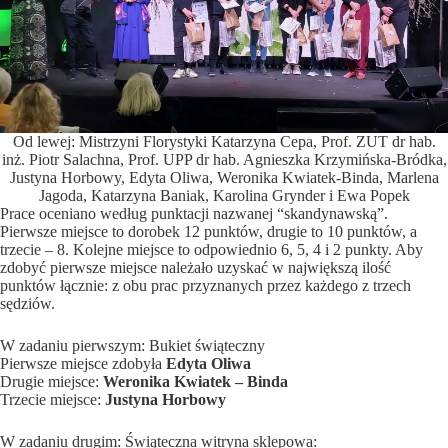
Od lewej: Mistrzyni Florystyki Katarzyna Cepa, Prof. ZUT dr hab.
inż. Piotr Salachna, Prof. UPP dr hab. Agnieszka Krzymińska-Bródka,
Justyna Horbowy, Edyta Oliwa, Weronika Kwiatek-Binda, Marlena
Jagoda, Katarzyna Baniak, Karolina Grynder i Ewa Popek
Prace oceniano według punktacji nazwanej “skandynawską”.
Pierwsze miejsce to dorobek 12 punktów, drugie to 10 punktów, a
trzecie – 8. Kolejne miejsce to odpowiednio 6, 5, 4 i 2 punkty. Aby
zdobyć pierwsze miejsce należało uzyskać w największą ilość
punktów łącznie: z obu prac przyznanych przez każdego z trzech
sędziów.
W zadaniu pierwszym: Bukiet świąteczny
Pierwsze miejsce zdobyła
Edyta Oliwa
Drugie miejsce:
Weronika
Kwiatek – Binda
Trzecie miejsce:
Justyna Horbowy
W zadaniu drugim: Świąteczna witryna sklepowa: