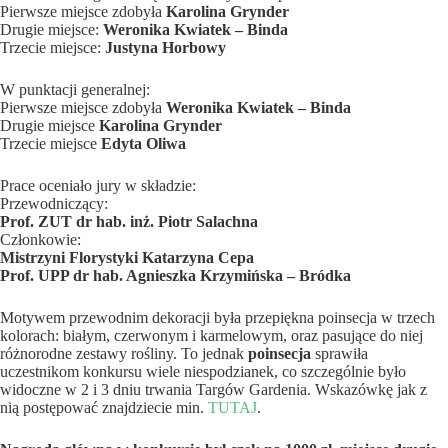
Pierwsze miejsce zdobyła
Karolina Grynder
Drugie miejsce:
Weronika Kwiatek – Binda
Trzecie miejsce:
Justyna Horbowy
W punktacji generalnej:
Pierwsze miejsce zdobyła
Weronika Kwiatek – Binda
Drugie miejsce
Karolina Grynder
Trzecie miejsce
Edyta Oliwa
Prace oceniało jury w składzie:
Przewodniczący:
Prof. ZUT dr hab. inż. Piotr Salachna
Członkowie:
Mistrzyni Florystyki Katarzyna Cepa
Prof. UPP dr hab. Agnieszka Krzymińska – Bródka
Motywem przewodnim dekoracji była przepiękna poinsecja w trzech
kolorach: białym, czerwonym i karmelowym, oraz pasujące do niej
różnorodne zestawy rośliny. To jednak
poinsecja
sprawiła
uczestnikom konkursu wiele niespodzianek, co szczególnie było
widoczne w 2 i 3 dniu trwania Targów Gardenia. Wskazówkę jak z
nią postępować znajdziecie min.
TUTAJ
.