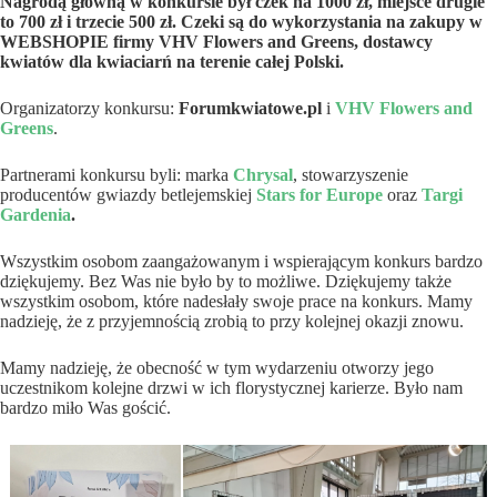
Nagrodą główną w konkursie był czek na 1000 zł, miejsce drugie
to 700 zł i trzecie 500 zł.
Czeki są do wykorzystania na zakupy w
WEBSHOPIE firmy VHV Flowers and Greens, dostawcy
kwiatów dla kwiaciarń na terenie całej Polski.
Organizatorzy konkursu:
Forumkwiatowe.pl
i
VHV Flowers and
Greens
.
Partnerami konkursu byli: marka
Chrysal
, stowarzyszenie
producentów gwiazdy betlejemskiej
Stars for Europe
oraz
Targi
Gardenia
.
Wszystkim osobom zaangażowanym i wspierającym konkurs bardzo
dziękujemy. Bez Was nie było by to możliwe. Dziękujemy także
wszystkim osobom, które nadesłały swoje prace na konkurs. Mamy
nadzieję, że z przyjemnością zrobią to przy kolejnej okazji znowu.
Mamy nadzieję, że obecność w tym wydarzeniu otworzy jego
uczestnikom kolejne drzwi w ich florystycznej karierze. Było nam
bardzo miło Was gościć.