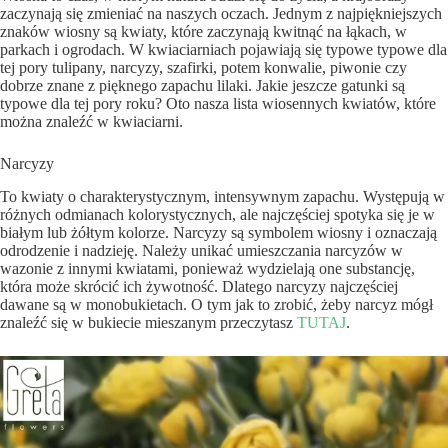
zaczynają się zmieniać na naszych oczach. Jednym z najpiękniejszych
znaków wiosny są kwiaty, które zaczynają kwitnąć na łąkach, w
parkach i ogrodach. W kwiaciarniach pojawiają się typowe typowe dla
tej pory tulipany, narcyzy, szafirki, potem konwalie, piwonie czy
dobrze znane z pięknego zapachu lilaki. Jakie jeszcze gatunki są
typowe dla tej pory roku? Oto nasza lista wiosennych kwiatów, które
można znaleźć w kwiaciarni.
Narcyzy
To kwiaty o charakterystycznym, intensywnym zapachu. Występują w
różnych odmianach kolorystycznych, ale najczęściej spotyka się je w
białym lub żółtym kolorze. Narcyzy są symbolem wiosny i oznaczają
odrodzenie i nadzieję. Należy unikać umieszczania narcyzów w
wazonie z innymi kwiatami, ponieważ wydzielają one substancję,
która może skrócić ich żywotność. Dlatego narcyzy najczęściej
dawane są w monobukietach. O tym jak to zrobić, żeby narcyz mógł
znaleźć się w bukiecie mieszanym przeczytasz
TUTAJ
.