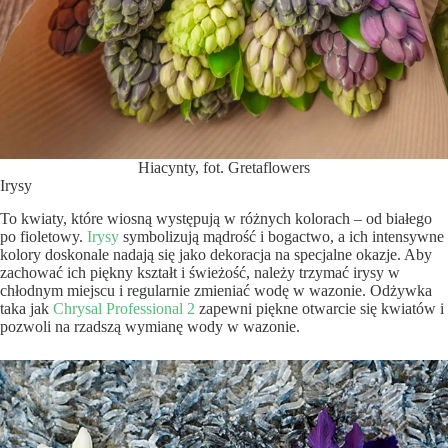
Hiacynty, fot. Gretaflowers
Irysy
To kwiaty, które wiosną występują w różnych kolorach – od białego
po fioletowy.
Irysy
symbolizują mądrość i bogactwo, a ich intensywne
kolory doskonale nadają się jako dekoracja na specjalne okazje. Aby
zachować ich piękny kształt i świeżość, należy trzymać irysy w
chłodnym miejscu i regularnie zmieniać wodę w wazonie. Odżywka
taka jak
Chrysal Professional 2
zapewni piękne otwarcie się kwiatów i
pozwoli na rzadszą wymianę wody w wazonie.