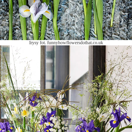
Irysy fot. funnyhowflowersdothat.co.uk