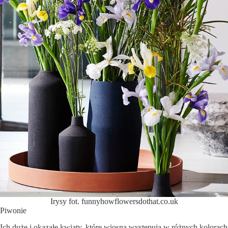
Irysy fot. funnyhowflowersdothat.co.uk
Piwonie
Ich duże i okazałe kwiaty, które wiosną występują w różnych kolorach