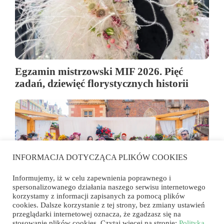
Egzamin mistrzowski MIF 2026. Pięć
zadań, dziewięć florystycznych historii
INFORMACJA DOTYCZĄCA PLIKÓW COOKIES
Informujemy, iż w celu zapewnienia poprawnego i
spersonalizowanego działania naszego serwisu internetowego
korzystamy z informacji zapisanych za pomocą plików
cookies. Dalsze korzystanie z tej strony, bez zmiany ustawień
przeglądarki internetowej oznacza, że zgadzasz się na
Florystyka wyszła na rynek. Konkurs
stosowanie plików cookies. Czytaj więcej na stronie:
Polityka