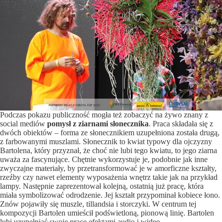
Podczas pokazu publiczność mogła też zobaczyć na żywo znany z
social mediów
pomysł z ziarnami słonecznika
. Praca składała się z
dwóch obiektów – forma ze słonecznikiem uzupełniona została drugą,
z farbowanymi muszlami. Słonecznik to kwiat typowy dla ojczyzny
Bartolena, który przyznał, że choć nie lubi tego kwiatu, to jego ziarna
uważa za fascynujące. Chętnie wykorzystuje je, podobnie jak inne
zwyczajne materiały, by przetransformować je w amorficzne kształty,
rzeźby czy nawet elementy wyposażenia wnętrz takie jak na przykład
lampy. Następnie zaprezentował kolejną, ostatnią już pracę, która
miała symbolizować odrodzenie. Jej kształt przypominał kobiece łono.
Znów pojawiły się muszle, tillandsia i storczyki. W centrum tej
kompozycji Bartolen umieścił podświetloną, pionową linię. Bartolen
lubi uzupełniać swoje prace efektami audio i wideo.