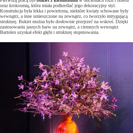
Pierwszą pracą był
bukiet z klematisami
w odcieniach różu i fioletu
oraz krokosmią, która miała podkreślać jego dekoracyjny styl.
Konstrukcja była lekka i powietrzna, niektóre kwiaty schowane były
wewnątrz, a inne umieszczone na zewnątrz, co tworzyło intrygującą
strukturę. Bukiet można było dosłownie przejrzeć na wskroś. Dzięki
zastosowaniu jasnych barw na zewnątrz, a ciemnych wewnątrz
Bartolen uzyskał efekt głębi i strukturę stopniowania.