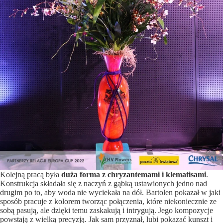
Kolejną pracą była
duża forma z chryzantemami i klematisami
.
Konstrukcja składała się z naczyń z gąbką ustawionych jedno nad
drugim po to, aby woda nie wyciekała na dół. Bartolen pokazał w jaki
sposób pracuje z kolorem tworząc połączenia, które niekoniecznie ze
sobą pasują, ale dzięki temu zaskakują i intrygują. Jego kompozycje
powstają z wielką precyzją. Jak sam przyznał, lubi pokazać kunszt i