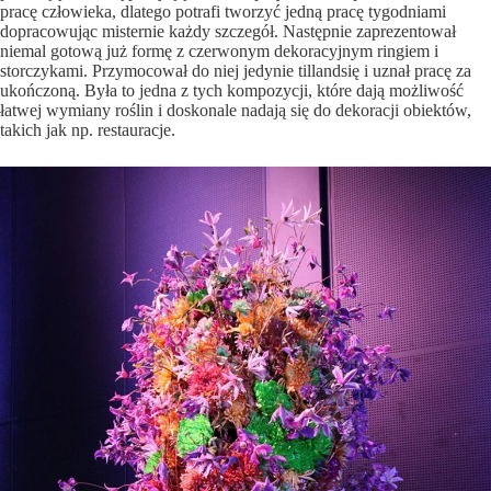
pracę człowieka, dlatego potrafi tworzyć jedną pracę tygodniami
dopracowując misternie każdy szczegół. Następnie zaprezentował
niemal gotową już formę z czerwonym dekoracyjnym ringiem i
storczykami. Przymocował do niej jedynie tillandsię i uznał pracę za
ukończoną. Była to jedna z tych kompozycji, które dają możliwość
łatwej wymiany roślin i doskonale nadają się do dekoracji obiektów,
takich jak np. restauracje.