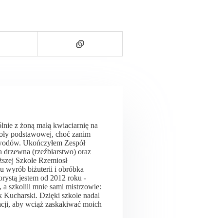
nie z żoną małą kwiaciarnię na
koły podstawowej, choć zanim
zawodów. Ukończyłem Zespół
a drzewna (rzeźbiarstwo) oraz
ższej Szkole Rzemiosł
 wyrób biżuterii i obróbka
orystą jestem od 2012 roku -
a szkolili mnie sami mistrzowie:
 Kucharski. Dzięki szkole nadal
acji, aby wciąż zaskakiwać moich