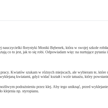
 nauczycielki florystyki Moniki Bębenek, która w swojej szkole robiła
ytają co to jest, jak to się robi. Odpowiadam więc na nurtujące pytania
pracy. Kwiatów szukam w różnych miejscach, ale wybieram te, które na
 wyklejaną kwiatami, gdyż widać kształt i wzór tatuażu, który powstan
żliwym podrażnieniu przez klej. Aby tego uniknąć, przed wyklejaniem 
 klejenia np. styropianu.