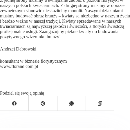
Z jednej strony musimy wewnętrznie zadbać o poziom florystyki w
naszych polskich kwiaciarniach. Z drugiej strony musimy w obrazie
zewnętrznym stanowić nieskazitelny monolit. Naszymi działaniami
musimy budować obraz branży – kwiaty są niezbędne w naszym życiu
i bardzo ważne w naszej tradycji. Kwiaty sprzedawane w naszych
kwiaciarniach są najwyższej jakości i świeżości, a floryści świadczą
profesjonalne usługi. Zaangażujmy piękne kwiaty do budowania
pozytywnego wizerunku branży!
Andrzej Dąbrowski
konsultant w biznesie florystycznym
www.florand.com.pl
Podziel się swoją opinią