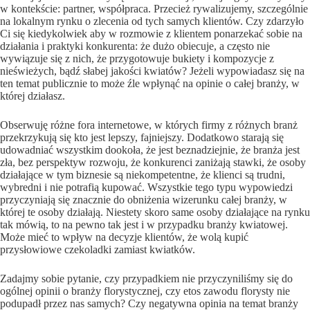
w kontekście: partner, współpraca. Przecież rywalizujemy, szczególnie
na lokalnym rynku o zlecenia od tych samych klientów. Czy zdarzyło
Ci się kiedykolwiek aby w rozmowie z klientem ponarzekać sobie na
działania i praktyki konkurenta: że dużo obiecuje, a często nie
wywiązuje się z nich, że przygotowuje bukiety i kompozycje z
nieświeżych, bądź słabej jakości kwiatów? Jeżeli wypowiadasz się na
ten temat publicznie to może źle wpłynąć na opinie o całej branży, w
której działasz.
Obserwuję różne fora internetowe, w których firmy z różnych branż
przekrzykują się kto jest lepszy, fajniejszy. Dodatkowo starają się
udowadniać wszystkim dookoła, że jest beznadziejnie, że branża jest
zła, bez perspektyw rozwoju, że konkurenci zaniżają stawki, że osoby
działające w tym biznesie są niekompetentne, że klienci są trudni,
wybredni i nie potrafią kupować. Wszystkie tego typu wypowiedzi
przyczyniają się znacznie do obniżenia wizerunku całej branży, w
której te osoby działają. Niestety skoro same osoby działające na rynku
tak mówią, to na pewno tak jest i w przypadku branży kwiatowej.
Może mieć to wpływ na decyzje klientów, że wolą kupić
przysłowiowe czekoladki zamiast kwiatków.
Zadajmy sobie pytanie, czy przypadkiem nie przyczyniliśmy się do
ogólnej opinii o branży florystycznej, czy etos zawodu florysty nie
podupadł przez nas samych? Czy negatywna opinia na temat branży