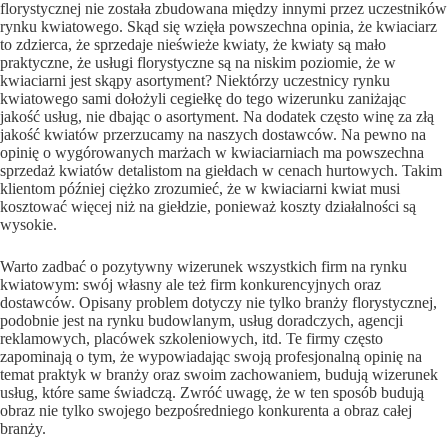
florystycznej nie została zbudowana między innymi przez uczestników
rynku kwiatowego. Skąd się wzięła powszechna opinia, że kwiaciarz
to zdzierca, że sprzedaje nieświeże kwiaty, że kwiaty są mało
praktyczne, że usługi florystyczne są na niskim poziomie, że w
kwiaciarni jest skąpy asortyment? Niektórzy uczestnicy rynku
kwiatowego sami dołożyli cegiełkę do tego wizerunku zaniżając
jakość usług, nie dbając o asortyment. Na dodatek często winę za złą
jakość kwiatów przerzucamy na naszych dostawców. Na pewno na
opinię o wygórowanych marżach w kwiaciarniach ma powszechna
sprzedaż kwiatów detalistom na giełdach w cenach hurtowych. Takim
klientom później ciężko zrozumieć, że w kwiaciarni kwiat musi
kosztować więcej niż na giełdzie, ponieważ koszty działalności są
wysokie.
Warto zadbać o pozytywny wizerunek wszystkich firm na rynku
kwiatowym: swój własny ale też firm konkurencyjnych oraz
dostawców. Opisany problem dotyczy nie tylko branży florystycznej,
podobnie jest na rynku budowlanym, usług doradczych, agencji
reklamowych, placówek szkoleniowych, itd. Te firmy często
zapominają o tym, że wypowiadając swoją profesjonalną opinię na
temat praktyk w branży oraz swoim zachowaniem, budują wizerunek
usług, które same świadczą. Zwróć uwagę, że w ten sposób budują
obraz nie tylko swojego bezpośredniego konkurenta a obraz całej
branży.