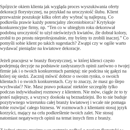
Spójrzcie okiem klienta jak wygląda proces wyszukiwania oferty
dekoracji florystycznej, na przykład na uroczystość ślubu. Klient
przeważnie poszukuje kilku ofert aby wybrać tą najlepszą. Co
podkreśla prawie każdy potencjalny zleceniobiorca? Krytykuje
konkurencyjne firmy, np. “Ten co w ubiegłym roku dekorował
podobną uroczystość to użył nieświeżych kwiatów, źle dobrał kolory,
zrobił to po prostu nieprofesjonalnie, my byśmy to zrobili inaczej.” Co
pomyśli sobie klient po takich sugestiach? Zwątpi czy w ogóle warto
wydawać pieniądze na kwiatowe dekoracje.
Jeżeli pracujesz w branży florystycznej, w której klienci często
podejmują decyzje na podstawie zasłyszanych opinii zarówno o twojej
firmie jak i o twoich konkurentach pamiętaj: nie podcina się gałęzi na
której się siedzi. Zacznij mówić dobrze o swoim rynku, o swoich
klientach i o swoich konkurentach. Czy to znaczy, że masz go ślepo
wychwalać? Nie. Masz prawo pokazać niektóre szczegóły tylko
podczas indywidualnej rozmowy z klientem. Nie mów, ciągle że to ty
jesteś najlepszy, a wszyscy dookoła są beznadziejni. Bo to nie buduje
pozytywnego wizerunku całej branży kwiatowej i wcale nie pomaga
tobie rozwijać całego biznesu. W rozmowach z klientami stosuj język
korzyści, mający na celu podkreślenie twoich zalet. Nie stosuj
natomiast negatywnych opinii na temat innych firm z branży.