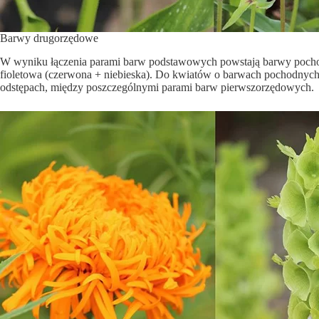
Barwy drugorzędowe
W wyniku łączenia parami barw podstawowych powstają barwy pochodn
fioletowa (czerwona + niebieska). Do kwiatów o barwach pochodnych
odstępach, między poszczególnymi parami barw pierwszorzędowych.