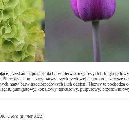
iające, uzyskane z połączenia barw pierwszorzędowych i drugorzędo
ona. Pierwszy człon nazwy barwy trzeciorzędowej determinuje zawsze n
nych nazw barw trzeciorzędowych i ich odcieni. Nazwy te pochodzą o
 malachit, gumigutowy, kobaltowy, turkusowy, purpurowy, brzoskwinio
NDiO-Flora (numer 3/22).