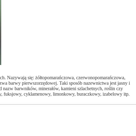
wych. Nazywają się: żółtopomarańczowa, czerwonopomarańczowa,
azwa barwy pierwszorzędowej. Taki sposób nazewnictwa jest jasny i
d nazw barwników, minerałów, kamieni szlachetnych, roślin czy
wy, fuksjowy, cyklamenowy, limonkowy, buraczkowy, izabelowy itp.