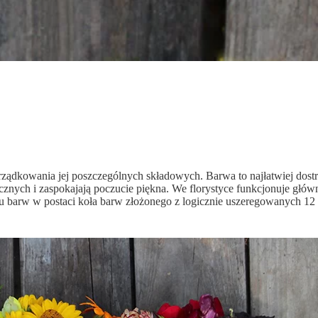
ządkowania jej poszczególnych składowych. Barwa to najłatwiej dostrz
nych i zaspokajają poczucie piękna. We florystyce funkcjonuje główni
barw w postaci koła barw złożonego z logicznie uszeregowanych 12 cz