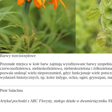
Barwy trzeciorzędowe
Pozostałe miejsca w kole barw zajmują wyrafinowane barwy uzupełn
czerwonofioletowa, niebieskofioletowa, niebieskozielona i żółtoziel
pozwala uniknąć wielu nieporozumień, gdyż funkcjonuje wiele potocz
wydarzeń historycznych, np. kolor indygo, ochra, ugier, grynszpan,
Piotr Salachna
Artykuł pochodzi z ABC Florysty, stałego działu w dwumiesięczniku 