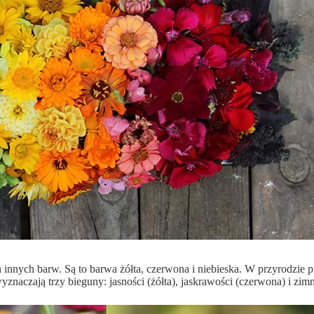
ch innych barw. Są to barwa żółta, czerwona i niebieska. W przyrodzie
aczają trzy bieguny: jasności (żółta), jaskrawości (czerwona) i zimn