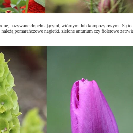
e, nazywane dopełniającymi, wtórnymi lub kompozytowymi. Są to bar
 należą pomarańczowe nagietki, zielone anturium czy fioletowe zatr