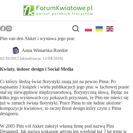
Przejdź
do
treści
Pim van den Akker i wystawa jego prac
Anna Winiarska-Roedoe
02/10/2012 (aktualizacja: 12/04/2026)
Kwiaty, indoor design i Social Media
Ci którzy śledzą świat florystyki znają już na pewno Pima. Po
napisaniu 3 książek i wielu publikacjach jego prac w fachowej prasie
stał się niewątpliwie międzynarodową, florystyczną sławą. Będąc na
kilku jego wystawach czy pokazach przyznam, że Pim nie mieści się
już w ramach świata florystyki. Prace Pima to nie ładnie ułożone
kompozycje kwiatowe, to raczej floral design który czyni z Pima
designera.
W 2005 Pim v/d Akker założył własną firmę pod nazwą Pim
Designed. Jak nazwa wskazuje artysta ten wiedział już 7 lat temu w