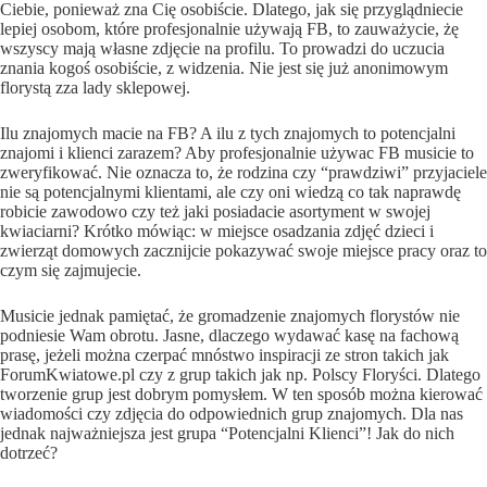
Ciebie, ponieważ zna Cię osobiście. Dlatego, jak się przyglądniecie
lepiej osobom, które profesjonalnie używają FB, to zauważycie, żę
wszyscy mają własne zdjęcie na profilu. To prowadzi do uczucia
znania kogoś osobiście, z widzenia. Nie jest się już anonimowym
florystą zza lady sklepowej.
Ilu znajomych macie na FB? A ilu z tych znajomych to potencjalni
znajomi i klienci zarazem? Aby profesjonalnie używac FB musicie to
zweryfikować. Nie oznacza to, że rodzina czy “prawdziwi” przyjaciele
nie są potencjalnymi klientami, ale czy oni wiedzą co tak naprawdę
robicie zawodowo czy też jaki posiadacie asortyment w swojej
kwiaciarni? Krótko mówiąc: w miejsce osadzania zdjęć dzieci i
zwierząt domowych zacznijcie pokazywać swoje miejsce pracy oraz to
czym się zajmujecie.
Musicie jednak pamiętać, że gromadzenie znajomych florystów nie
podniesie Wam obrotu. Jasne, dlaczego wydawać kasę na fachową
prasę, jeżeli można czerpać mnóstwo inspiracji ze stron takich jak
ForumKwiatowe.pl czy z grup takich jak np. Polscy Floryści. Dlatego
tworzenie grup jest dobrym pomysłem. W ten sposób można kierować
wiadomości czy zdjęcia do odpowiednich grup znajomych. Dla nas
jednak najważniejsza jest grupa “Potencjalni Klienci”! Jak do nich
dotrzeć?