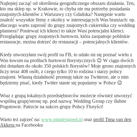
Najlepiej zacząć od określenia geograficznego obszaru działania. Ten,
kto ma sklep np. w Krakowie, to chyba nie ma potrzeby posiadania
znajomych-klientów z Warszawy czy Gdańska? Następnie warto
znaleźć wszystkie firmy z okolicy w interesujących Was branżach: np.
dlaczego warto zaprosić do grupy znajomych cukiernika czy wedding
plannera? Ponieważ ich klienci to także Wasi potencjalni klienci.
Przeglądając grupy znajomych hurtowni, która zaopatruje pobliskie
restauracje, można dotrzeć do restauracji – potencjalnych klientów.
Kiedy utworzyłam swój profil na FB, to udało mi się poznać wielu z
Was łowom na profilach hurtowni florystycznych 😉 W ciągu dwóch
dni dotarłam do około 350 polskich florystów! Moje grono znajomych
liczy teraz 408 osób, z czego tylko 10 to rodzina i starzy polscy
znajomi. Własną działalność promuję także na Twitterze, ale o nim
będziemy pisać, kiedy Twitter stanie się popularny w Polsce 😉
Wraz z grupą lokalnych przedsiębiorców możecie również utworzyć
wspólną grupę/stronę np. pod nazwą: Wedding Group czy ślubne
Pogotowie. Patrzcie na sukces grupy Polscy Floryści!
Warto też zajrzeć na:
www.pimdesigned.nl
oraz
profil Tima van den
Akkera
na Facebooku