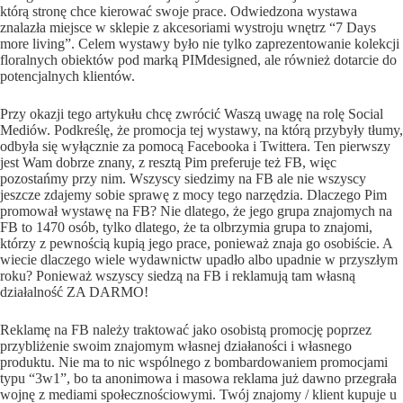
którą stronę chce kierować swoje prace. Odwiedzona wystawa
znalazła miejsce w sklepie z akcesoriami wystroju wnętrz “7 Days
more living”. Celem wystawy było nie tylko zaprezentowanie kolekcji
floralnych obiektów pod marką PIMdesigned, ale również dotarcie do
potencjalnych klientów.
Przy okazji tego artykułu chcę zwrócić Waszą uwagę na rolę Social
Mediów. Podkreślę, że promocja tej wystawy, na którą przybyły tłumy,
odbyła się wyłącznie za pomocą Facebooka i Twittera. Ten pierwszy
jest Wam dobrze znany, z resztą Pim preferuje też FB, więc
pozostańmy przy nim. Wszyscy siedzimy na FB ale nie wszyscy
jeszcze zdajemy sobie sprawę z mocy tego narzędzia. Dlaczego Pim
promował wystawę na FB? Nie dlatego, że jego grupa znajomych na
FB to 1470 osób, tylko dlatego, że ta olbrzymia grupa to znajomi,
którzy z pewnością kupią jego prace, ponieważ znaja go osobiście. A
wiecie dlaczego wiele wydawnictw upadło albo upadnie w przyszłym
roku? Ponieważ wszyscy siedzą na FB i reklamują tam własną
działalność ZA DARMO!
Reklamę na FB należy traktować jako osobistą promocję poprzez
przybliżenie swoim znajomym własnej działaności i własnego
produktu. Nie ma to nic wspólnego z bombardowaniem promocjami
typu “3w1”, bo ta anonimowa i masowa reklama już dawno przegrała
wojnę z mediami społecznościowymi. Twój znajomy / klient kupuje u